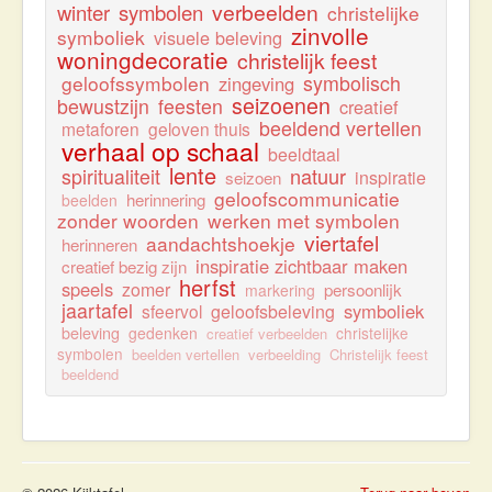
verbeelden
winter
symbolen
christelijke
zinvolle
symboliek
visuele beleving
woningdecoratie
christelijk feest
geloofssymbolen
symbolisch
zingeving
seizoenen
bewustzijn
feesten
creatief
beeldend vertellen
metaforen
geloven thuis
verhaal op schaal
beeldtaal
lente
natuur
spiritualiteit
inspiratie
seizoen
geloofscommunicatie
herinnering
beelden
zonder woorden
werken met symbolen
viertafel
aandachtshoekje
herinneren
inspiratie zichtbaar maken
creatief bezig zijn
herfst
speels
zomer
persoonlijk
markering
jaartafel
symboliek
sfeervol
geloofsbeleving
beleving
gedenken
christelijke
creatief verbeelden
symbolen
beelden vertellen
verbeelding
Christelijk feest
beeldend