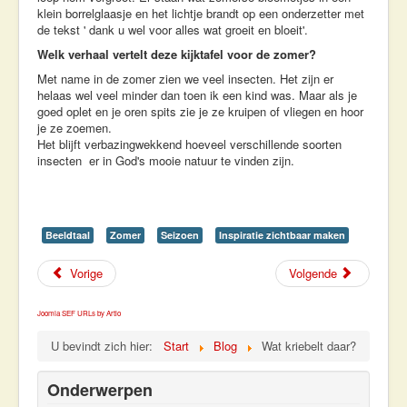
klein borrelglaasje en het lichtje brandt op een onderzetter met
de tekst ' dank u wel voor alles wat groeit en bloeit'.
Welk verhaal vertelt deze kijktafel voor de zomer?
Met name in de zomer zien we veel insecten. Het zijn er
helaas wel veel minder dan toen ik een kind was. Maar als je
goed oplet en je oren spits zie je ze kruipen of vliegen en hoor
je ze zoemen.
Het blijft verbazingwekkend hoeveel verschillende soorten
insecten er in God's mooie natuur te vinden zijn.
Beeldtaal
Zomer
Seizoen
Inspiratie zichtbaar maken
Vorige
Volgende
Joomla SEF URLs by Artio
U bevindt zich hier:
Start
Blog
Wat kriebelt daar?
Onderwerpen