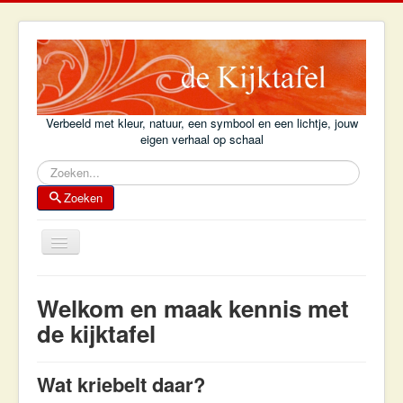
Verbeeld met kleur, natuur, een symbool en een lichtje, jouw
eigen verhaal op schaal
Zoeken
Zoeken
Schakelen
navigatie
Home
Welkom en maak kennis met
Achtergrond
de kijktafel
Kijktafelboek
Wat kriebelt daar?
Kijktafel-voorbeelden