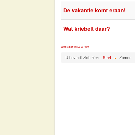
De vakantie komt eraan!
Wat kriebelt daar?
Joomla SEF URLs by Artio
U bevindt zich hier:
Start
Zomer