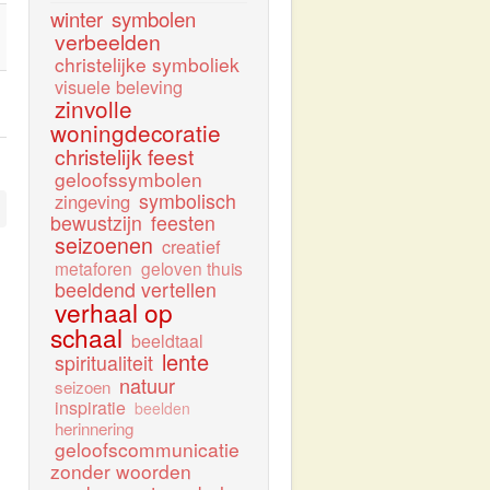
winter
symbolen
verbeelden
christelijke symboliek
visuele beleving
zinvolle
woningdecoratie
christelijk feest
geloofssymbolen
symbolisch
zingeving
bewustzijn
feesten
seizoenen
creatief
metaforen
geloven thuis
beeldend vertellen
verhaal op
schaal
beeldtaal
lente
spiritualiteit
natuur
seizoen
inspiratie
beelden
herinnering
geloofscommunicatie
zonder woorden