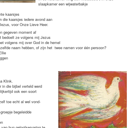
slaapkamer een wijwaterbakje
hte kaarsjes
n die kaarsjes iedere avond aan
 Jezus, voor Onze Lieve Heer.
een gegeven moment af
t bedoelt ze volgens mij Jezus
 het volgens mij over God in de hemel
dezelfde naam hebben, of zijn het twee namen voor één persoon?
llie
eggen
a Klink.
 in die bijbel verteld werd
ijkertijd ook een soort
lf toe echt al wel vond-
e-groepje begeleidde
en
 van hun geloofservaring te