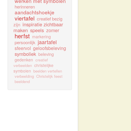
werken met symbolen
herinneren
aandachtshoekje
viertafel
creatief bezig
inspiratie zichtbaar
zijn
maken
speels
zomer
herfst
markering
jaartafel
persoonlijk
sfeervol
geloofsbeleving
symboliek
beleving
gedenken
creatief
christelijke
verbeelden
symbolen
beelden vertellen
verbeelding
Christelijk feest
beeldend