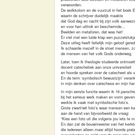
verwoorden.
De wolkkolom en de vuurzuil in het boek 
waarin de schrijver duidelijk maakte
dat God dag en nacht bij zijn volk aanwezi
en voor hen uittrok en beschermde...
Beelden en metaforen, dat was het!
Er viel met een luide klap een puzzelstukje
Deze uitleg heeft feitelijk mijn geloof gered
Ik schaarde mezelf in de stoet mensen, zo
de mensen van het volk Gods onderweg.
Later, toen ik theologie studeerde ontmoet
docent catechetiek aan onze universiteit
en hoorde spreken over de catecheet als 
En de term ‘symbolisch bewustzijn’ veran
in mijn denken over catechese en mijn han
In mijn eerste functie waarin ik 16 paroch
bij het serieus werk maken en vorm geven
werkte ik vaak met symbolische foto’s.
Grote zwart/wit foto’s waar mensen een k
aan de hand van bijvoorbeeld de vraag:
“Kies een foto uit die volgens jou iets te
En dan zat de bouwmeester van het kerkb
die iedereen alleen maar altijd hoorde prat
over tekorten en geld voor de renovatie v