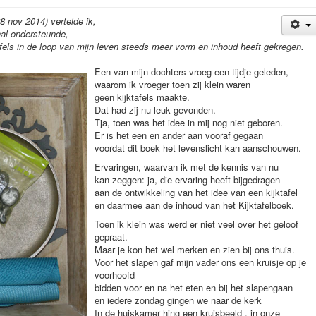
28 nov 2014) vertelde ik,
haal ondersteunde,
els in de loop van mijn leven steeds meer vorm en inhoud heeft gekregen.
Een van mijn dochters vroeg een tijdje geleden,
waarom ik vroeger toen zij klein waren
geen kijktafels maakte.
Dat had zij nu leuk gevonden.
Tja, toen was het idee in mij nog niet geboren.
Er is het een en ander aan vooraf gegaan
voordat dit boek het levenslicht kan aanschouwen.
Ervaringen, waarvan ik met de kennis van nu
kan zeggen: ja, die ervaring heeft bijgedragen
aan de ontwikkeling van het idee van een kijktafel
en daarmee aan de inhoud van het Kijktafelboek.
Toen ik klein was werd er niet veel over het geloof
gepraat.
Maar je kon het wel merken en zien bij ons thuis.
Voor het slapen gaf mijn vader ons een kruisje op je
voorhoofd
bidden voor en na het eten en bij het slapengaan
en iedere zondag gingen we naar de kerk
In de huiskamer hing een kruisbeeld , in onze