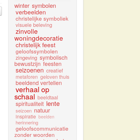
winter
symbolen
verbeelden
christelijke symboliek
visuele beleving
zinvolle
woningdecoratie
christelijk feest
geloofssymbolen
symbolisch
zingeving
bewustzijn
feesten
seizoenen
creatief
metaforen
geloven thuis
beeldend vertellen
verhaal op
schaal
beeldtaal
lente
spiritualiteit
natuur
seizoen
inspiratie
beelden
herinnering
geloofscommunicatie
zonder woorden