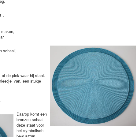
eg.
s ,
on maken,
ar.
op schaal’,
 of de plek waar hij staat.
leedje’ van, een stukje
t
Daarop komt een
bronzen schaal
deze staat voor
het symbolisch
bewustzijn