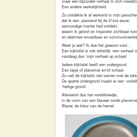
maar een bijzonder verhaal in zich meedro
Een andere werkelijkheid.
Zo ontdekte ik al werkend in mijn parochie
dat ik een -passend bij de 21ste eeuw-
eenvoudige manier had ontdekt,
waarin ik geloof en inspiratie zichtbaar k
en daarmee ervaarbaar en communiceerba
Weet je wat? Ik doe het gewoon voor...
Een kijktafel is ook letterlijk ‘een verhaal 
vandaag dus ‘mijn verhaal op schaal’
Iedere kijktafel heeft een ondergrond.
Een lapje of placemat en/of schaal.
Zo valt de kijktafel niet samen met de tafel
De aparte ondergrond maakt er een ‘vertelk
‘heilige grond’.
Allereerst dus het vertelkleedje,
in de vorm van een blauwe ronde placema
Blauw, de kleur van de hemel