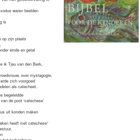
Exodus waren beelden
g is
 op zijn plaats
,
nder einde en getal
te ik Tjeu van den Berk,
vroedvrouw, over mystagogie,
kerde zich voorgoed
delen als catecheet.
ies begeleidde
 van de poot ‘catechese’
eus uit konden maken
 maken heeft met catechese”
estuur,
en
an het kerkgebouw,