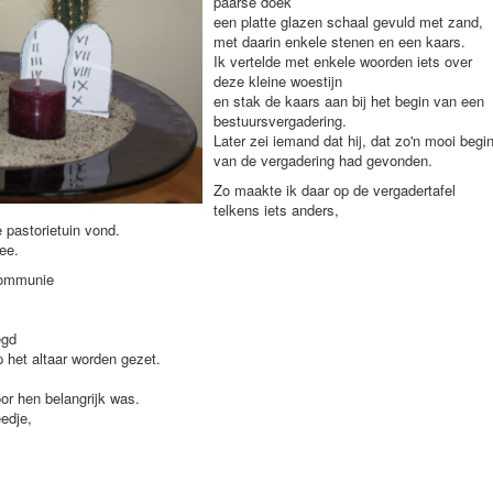
paarse doek
een platte glazen schaal gevuld met zand,
met daarin enkele stenen en een kaars.
Ik vertelde met enkele woorden iets over
deze kleine woestijn
en stak de kaars aan bij het begin van een
bestuursvergadering.
Later zei iemand dat hij, dat zo'n mooi begi
van de vergadering had gevonden.
Zo maakte ik daar op de vergadertafel
telkens iets anders,
 pastorietuin vond.
ee.
communie
egd
 het altaar worden gezet.
r hen belangrijk was.
eedje,