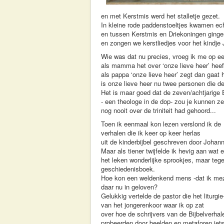
en met Kerstmis werd het stalletje gezet.
In kleine rode paddenstoeltjes kwamen ec
en tussen Kerstmis en Driekoningen ginge
en zongen we kerstliedjes voor het kindje
Wie was dat nu precies, vroeg ik me op 
als mamma het over ‘onze lieve heer’ heef
als pappa ‘onze lieve heer’ zegt dan gaat
is onze lieve heer nu twee personen die 
Het is maar goed dat de zeven/achtjarige E
- een theologe in de dop- zou je kunnen z
nog nooit over de triniteit had gehoord...
Toen ik eenmaal kon lezen verslond ik de
verhalen die ik keer op keer herlas
uit de kinderbijbel geschreven door Johann
Maar als tiener twijfelde ik hevig aan wat er
het leken wonderlijke sprookjes, maar tegel
geschiedenisboek.
Hoe kon een weldenkend mens -dat ik meze
daar nu in geloven?
Gelukkig vertelde de pastor die het liturgi
van het jongerenkoor waar ik op zat
over hoe de schrijvers van de Bijbelverhal
probeerden door beelden en metaforen iets