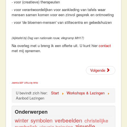
- voor (creatieve) therapeuten
- voor verantwoordelijken voor aankleding van tafels waar
mensen samen komen voor een zinvol gesprek en ontmoeting
- voor 'de bloemen-mensen' van stiltecentra en gebedshuizen
(kijktafel bij Dag van nationale rouw, vliegramp MH17)
Na overleg met u breng ik een offerte uit. U kunt hier
contact
met mij opnemen.
Volgende
Joomla SEF URLs by Artio
U bevindt zich hier:
Start
Workshops & Lezingen
Aanbod Lezingen
Onderwerpen
verbeelden
winter
symbolen
christelijke
zinvolle
symboliek
visuele beleving