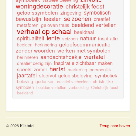
woningdecoratie
christelijk feest
geloofssymbolen
symbolisch
zingeving
seizoenen
bewustzijn
feesten
creatief
beeldend vertellen
metaforen
geloven thuis
verhaal op schaal
beeldtaal
lente
natuur
spiritualiteit
inspiratie
seizoen
geloofscommunicatie
herinnering
beelden
zonder woorden
werken met symbolen
viertafel
aandachtshoekje
herinneren
inspiratie zichtbaar maken
creatief bezig zijn
herfst
speels
zomer
persoonlijk
markering
jaartafel
symboliek
sfeervol
geloofsbeleving
beleving
gedenken
christelijke
creatief verbeelden
symbolen
beelden vertellen
verbeelding
Christelijk feest
beeldend
© 2026 Kijktafel
Terug naar boven