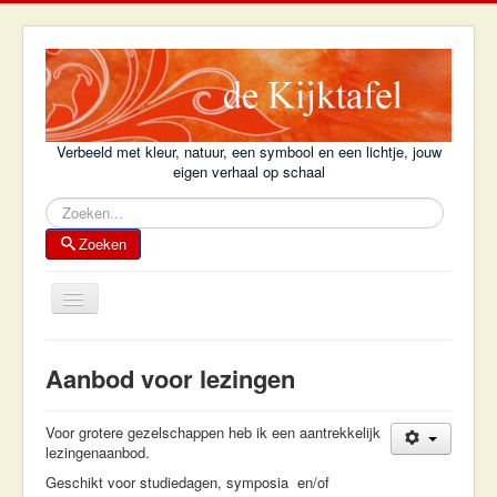
Verbeeld met kleur, natuur, een symbool en een lichtje, jouw
eigen verhaal op schaal
Zoeken
Zoeken
Schakelen
navigatie
Home
Aanbod voor lezingen
Achtergrond
Kijktafelboek
Voor grotere gezelschappen heb ik een aantrekkelijk
lezingenaanbod.
Kijktafel-voorbeelden
Geschikt voor studiedagen, symposia en/of