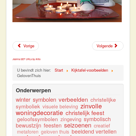
Vorige
Volgende
Joomla SEF URLs by Artio
U bevindt zich hier:
Start
Kijktafel-voorbeelden
GelovenThuis
Onderwerpen
verbeelden
winter
symbolen
christelijke
zinvolle
symboliek
visuele beleving
woningdecoratie
christelijk feest
geloofssymbolen
symbolisch
zingeving
seizoenen
bewustzijn
feesten
creatief
beeldend vertellen
metaforen
geloven thuis