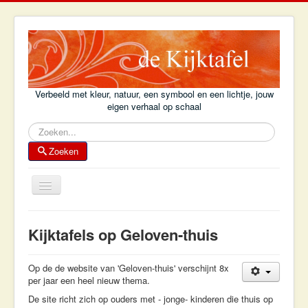
Verbeeld met kleur, natuur, een symbool en een lichtje, jouw
eigen verhaal op schaal
Zoeken
Zoeken
Schakelen
navigatie
Home
Kijktafels op Geloven-thuis
Achtergrond
Kijktafelboek
Op de de website van 'Geloven-thuis' verschijnt 8x
per jaar een heel nieuw thema.
Kijktafel-voorbeelden
De site richt zich op ouders met - jonge- kinderen die thuis op