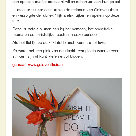
een speelse manier aandacht willen schenken aan hun geloof.
Workshops & Lezingen
Ik maakte 20 jaar deel uit van de redactie van Geloven-thuis
Contact
en verzorgde de rubriek 'Kijktafels/ Kijken en spelen' op deze
site.
Deze kijktafels sluiten aan bij het seizoen, het specifieke
thema en de christelijke feesten in deze periode.
Als het lichtje op de kijktafel brandt, komt ze tot leven!
Zo wordt het een plek van aandacht, een plaats waar je even
stil kunt zijn of kunt vieren en/of bidden.
ga naar: www.geloventhuis.nl