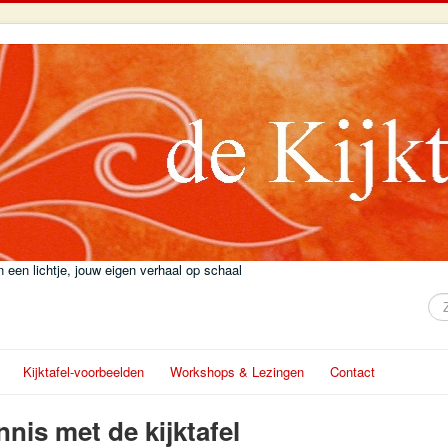
 een lichtje, jouw eigen verhaal op schaal
Zo
Kijktafel-voorbeelden
Workshops & Lezingen
Contact
is met de kijktafel