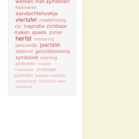
werken met symbolen
herinneren
aandachtshoekje
viertafel
creatief bezig
inspiratie zichtbaar
zijn
maken
speels
zomer
herfst
markering
jaartafel
persoonlijk
sfeervol
geloofsbeleving
symboliek
beleving
gedenken
creatief
christelijke
verbeelden
symbolen
beelden vertellen
verbeelding
Christelijk feest
beeldend