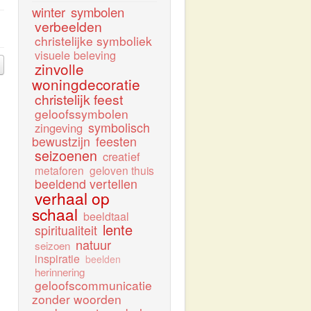
winter
symbolen
verbeelden
christelijke symboliek
visuele beleving
zinvolle
woningdecoratie
christelijk feest
geloofssymbolen
symbolisch
zingeving
bewustzijn
feesten
seizoenen
creatief
metaforen
geloven thuis
beeldend vertellen
verhaal op
schaal
beeldtaal
lente
spiritualiteit
natuur
seizoen
inspiratie
beelden
herinnering
geloofscommunicatie
zonder woorden