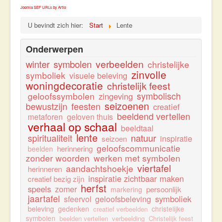
Workshops & Lezingen
Joomla SEF URLs by Artio
Contact
U bevindt zich hier:
Start
Lente
Onderwerpen
verbeelden
winter
symbolen
christelijke
zinvolle
symboliek
visuele beleving
woningdecoratie
christelijk feest
geloofssymbolen
symbolisch
zingeving
seizoenen
bewustzijn
feesten
creatief
beeldend vertellen
metaforen
geloven thuis
verhaal op schaal
beeldtaal
lente
natuur
spiritualiteit
inspiratie
seizoen
geloofscommunicatie
herinnering
beelden
zonder woorden
werken met symbolen
viertafel
aandachtshoekje
herinneren
inspiratie zichtbaar maken
creatief bezig zijn
herfst
speels
zomer
persoonlijk
markering
jaartafel
symboliek
sfeervol
geloofsbeleving
beleving
gedenken
christelijke
creatief verbeelden
symbolen
beelden vertellen
verbeelding
Christelijk feest