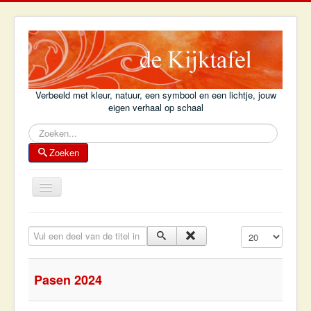
Verbeeld met kleur, natuur, een symbool en een lichtje, jouw
eigen verhaal op schaal
Zoeken
Zoeken
Schakelen
navigatie
Home
Vul een deel van de titel in
Toon #
Achtergrond
Kijktafelboek
Pasen 2024
Kijktafel-voorbeelden