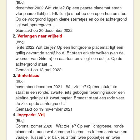
(Blog)
december 2022 Wat zie je? Op een paarse placemat staan
vier paarse lichtjes. Elk lichtje staat op een open houten ster.
Op de voorgrond liggen kleine sterretjes en op de achtergrond
ligt wat sparregroen. ...
Gemaakt op 20 december 2022
2.
Verlangen naar vrijheid
(Blog)
lente 2022 Wat zie je? Op een lichtgroene placemat ligt een
grillig gevormde schijf hout. Er staan enkele wolken (van de
weerset van Grimm) en daartussen vliegt een duifje. Op de
achtergrond staat ...
Gemaakt op 13 mei 2022
3.
Sinterklaas
(Blog)
november-december 2021 Wat zie je? Op een stuk jute
staat in een ronde, zwarte, iets gebogen tekeninghouder een
skyline geknipt uit zwart papier. Ernaast staat een rode veer.
Je ziet op de achtergrond ...
Gemaakt op 19 november 2021
4.
Ingeperkt -Vrij
(Blog)
Corona, zomer 2020 Wat zie je? Op een lichtgroene, ronde
placemat staane wat zomerse bloemetjes in een aardewerken
vaasje. Tussen vier balkjes zitten twee poppetjes en twee