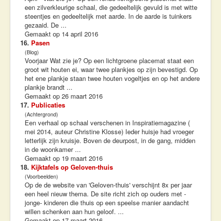
een zilverkleurige schaal, die gedeeltelijk gevuld is met witte
steentjes en gedeeltelijk met aarde. In de aarde is tuinkers
gezaaid. De ...
Gemaakt op 14 april 2016
16.
Pasen
(Blog)
Voorjaar Wat zie je? Op een lichtgroene placemat staat een
groot wit houten ei, waar twee plankjes op zijn bevestigd. Op
het ene plankje staan twee houten vogeltjes en op het andere
plankje brandt ...
Gemaakt op 26 maart 2016
17.
Publicaties
(Achtergrond)
Een verhaal op schaal verschenen in Inspiratiemagazine (
mei 2014, auteur Christine Klosse) Ieder huisje had vroeger
letterlijk zijn kruisje. Boven de deurpost, in de gang, midden
in de woonkamer ...
Gemaakt op 19 maart 2016
18.
Kijktafels op Geloven-thuis
(Voorbeelden)
Op de de website van 'Geloven-thuis' verschijnt 8x per jaar
een heel nieuw thema. De site richt zich op ouders met -
jonge- kinderen die thuis op een speelse manier aandacht
willen schenken aan hun geloof. ...
Gemaakt op 17 maart 2016