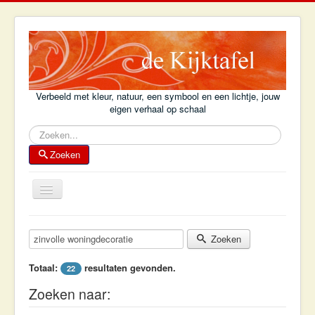
Verbeeld met kleur, natuur, een symbool en een lichtje, jouw
eigen verhaal op schaal
Zoeken
Zoeken
Schakelen
navigatie
Home
Zoekterm:
Zoeken
Achtergrond
Totaal:
resultaten gevonden.
22
Kijktafelboek
Zoeken naar:
Kijktafel-voorbeelden