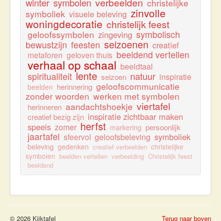
verbeelden
winter
symbolen
christelijke
zinvolle
symboliek
visuele beleving
woningdecoratie
christelijk feest
geloofssymbolen
symbolisch
zingeving
seizoenen
bewustzijn
feesten
creatief
beeldend vertellen
metaforen
geloven thuis
verhaal op schaal
beeldtaal
lente
natuur
spiritualiteit
inspiratie
seizoen
geloofscommunicatie
herinnering
beelden
zonder woorden
werken met symbolen
viertafel
aandachtshoekje
herinneren
inspiratie zichtbaar maken
creatief bezig zijn
herfst
speels
zomer
persoonlijk
markering
jaartafel
symboliek
sfeervol
geloofsbeleving
beleving
gedenken
christelijke
creatief verbeelden
symbolen
beelden vertellen
verbeelding
Christelijk feest
beeldend
© 2026 Kijktafel
Terug naar boven