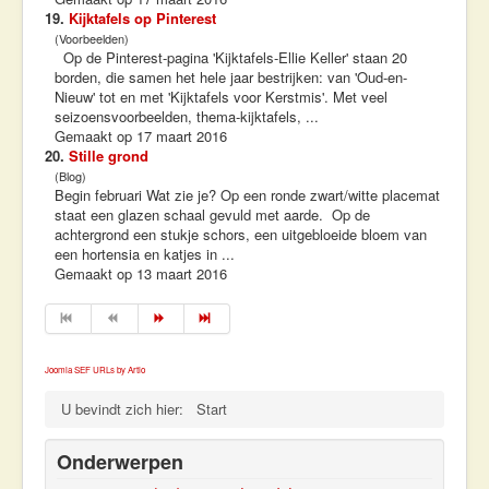
19.
Kijktafels op Pinterest
(Voorbeelden)
Op de Pinterest-pagina 'Kijktafels-Ellie Keller' staan 20
borden, die samen het hele jaar bestrijken: van 'Oud-en-
Nieuw' tot en met 'Kijktafels voor Kerstmis'. Met veel
seizoensvoorbeelden, thema-kijktafels, ...
Gemaakt op 17 maart 2016
20.
Stille grond
(Blog)
Begin februari Wat zie je? Op een ronde zwart/witte placemat
staat een glazen schaal gevuld met aarde. Op de
achtergrond een stukje schors, een uitgebloeide bloem van
een hortensia en katjes in ...
Gemaakt op 13 maart 2016
Joomla SEF URLs by Artio
U bevindt zich hier:
Start
Onderwerpen