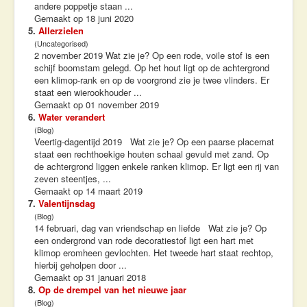
andere poppetje staan ...
Gemaakt op 18 juni 2020
5.
Allerzielen
(Uncategorised)
2 november 2019 Wat zie je? Op een rode, voile stof is een
schijf boomstam gelegd. Op het hout ligt op de achtergrond
een klimop-rank en op de voorgrond zie je twee vlinders. Er
staat een wierookhouder ...
Gemaakt op 01 november 2019
6.
Water verandert
(Blog)
Veertig-dagentijd 2019 Wat zie je? Op een paarse placemat
staat een rechthoekige houten schaal gevuld met zand. Op
de achtergrond liggen enkele ranken klimop. Er ligt een rij van
zeven steentjes, ...
Gemaakt op 14 maart 2019
7.
Valentijnsdag
(Blog)
14 februari, dag van vriendschap en liefde Wat zie je? Op
een ondergrond van rode decoratiestof ligt een hart met
klimop eromheen gevlochten. Het tweede hart staat rechtop,
hierbij geholpen door ...
Gemaakt op 31 januari 2018
8.
Op de drempel van het nieuwe jaar
(Blog)