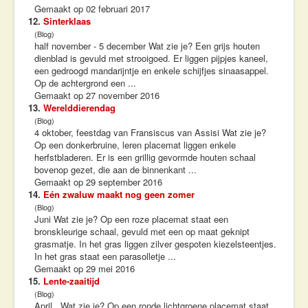
Gemaakt op 02 februari 2017
12.
Sinterklaas
(Blog)
half november - 5 december Wat zie je? Een grijs houten
dienblad is gevuld met strooigoed. Er liggen pijpjes kaneel,
een gedroogd mandarijntje en enkele schijfjes sinaasappel.
Op de achtergrond een ...
Gemaakt op 27 november 2016
13.
Werelddierendag
(Blog)
4 oktober, feestdag van Fransiscus van Assisi Wat zie je?
Op een donkerbruine, leren placemat liggen enkele
herfstbladeren. Er is een grillig gevormde houten schaal
bovenop gezet, die aan de binnenkant ...
Gemaakt op 29 september 2016
14.
Eén zwaluw maakt nog geen zomer
(Blog)
Juni Wat zie je? Op een roze placemat staat een
bronskleurige schaal, gevuld met een op maat geknipt
grasmatje. In het gras liggen zilver gespoten kiezelsteentjes.
In het gras staat een parasolletje ...
Gemaakt op 29 mei 2016
15.
Lente-zaaitijd
(Blog)
April Wat zie je? Op een ronde lichtgroene placemat staat