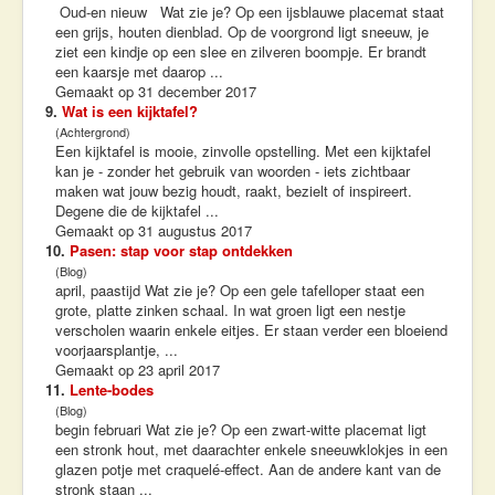
Oud-en nieuw Wat zie je? Op een ijsblauwe placemat staat
een grijs, houten dienblad. Op de voorgrond ligt sneeuw, je
ziet een kindje op een slee en zilveren boompje. Er brandt
een kaarsje met daarop ...
Gemaakt op 31 december 2017
9.
Wat is een kijktafel?
(Achtergrond)
Een kijktafel is mooie, zinvolle opstelling. Met een kijktafel
kan je - zonder het gebruik van woorden - iets zichtbaar
maken wat jouw bezig houdt, raakt, bezielt of inspireert.
Degene die de kijktafel ...
Gemaakt op 31 augustus 2017
10.
Pasen: stap voor stap ontdekken
(Blog)
april, paastijd Wat zie je? Op een gele tafelloper staat een
grote, platte zinken schaal. In wat groen ligt een nestje
verscholen waarin enkele eitjes. Er staan verder een bloeiend
voorjaarsplantje, ...
Gemaakt op 23 april 2017
11.
Lente-bodes
(Blog)
begin februari Wat zie je? Op een zwart-witte placemat ligt
een stronk hout, met daarachter enkele sneeuwklokjes in een
glazen potje met craquelé-effect. Aan de andere kant van de
stronk staan ...