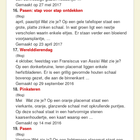
Gemaakt op 27 mei 2017
16.
Pasen: stap voor stap ontdekken
(Blog)
april, paastijd Wat zie je? Op een gele tafelloper staat een
grote, platte zinken schaal. In wat groen ligt een nestje
verscholen waarin enkele eitjes. Er staan verder een bloeiend
voorjaarsplantje, ...
Gemaakt op 23 april 2017
17.
Werelddierendag
(Blog)
4 oktober, feestdag van Fransiscus van Assisi Wat zie je?
Op een donkerbruine, leren placemat liggen enkele
herfstbladeren. Er is een grillig gevormde houten schaal
bovenop gezet, die aan de binnenkant ...
Gemaakt op 29 september 2016
18.
Pinksteren
(Blog)
Mei Wat zie je? Op een oranje placemat staat een
vierkante, oranje, glanzende schaal met opkrullende puntjes.
Op deze schaal staat in een hartvormige stenen
kaarsenhoudertje, een kaart waarop een ...
Gemaakt op 14 mei 2016
19.
Pasen
(Blog)
Voorjaar Wat zie je? Op een lichtgroene placemat staat een