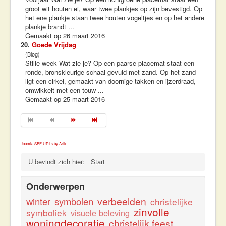
groot wit houten ei, waar twee plankjes op zijn bevestigd. Op
het ene plankje staan twee houten vogeltjes en op het andere
plankje brandt ...
Gemaakt op 26 maart 2016
20.
Goede Vrijdag
(Blog)
Stille week Wat zie je? Op een paarse placemat staat een
ronde, bronskleurige schaal gevuld met zand. Op het zand
ligt een cirkel, gemaakt van doornige takken en ijzerdraad,
omwikkelt met een touw ...
Gemaakt op 25 maart 2016
Joomla SEF URLs by Artio
U bevindt zich hier:
Start
Onderwerpen
verbeelden
winter
symbolen
christelijke
zinvolle
symboliek
visuele beleving
woningdecoratie
christelijk feest