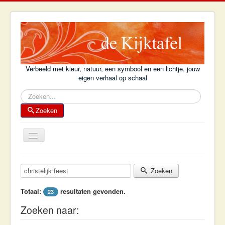
Verbeeld met kleur, natuur, een symbool en een lichtje, jouw
eigen verhaal op schaal
Zoeken
Zoeken
Schakelen
navigatie
Home
Zoekterm:
Zoeken
Achtergrond
Totaal:
resultaten gevonden.
23
Kijktafelboek
Zoeken naar:
Kijktafel-voorbeelden