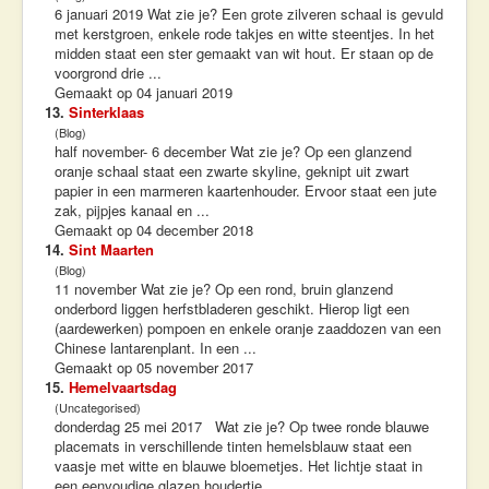
6 januari 2019 Wat zie je? Een grote zilveren schaal is gevuld
met kerstgroen, enkele rode takjes en witte steentjes. In het
midden staat een ster gemaakt van wit hout. Er staan op de
voorgrond drie ...
Gemaakt op 04 januari 2019
13.
Sinterklaas
(Blog)
half november- 6 december Wat zie je? Op een glanzend
oranje schaal staat een zwarte skyline, geknipt uit zwart
papier in een marmeren kaartenhouder. Ervoor staat een jute
zak, pijpjes kanaal en ...
Gemaakt op 04 december 2018
14.
Sint Maarten
(Blog)
11 november Wat zie je? Op een rond, bruin glanzend
onderbord liggen herfstbladeren geschikt. Hierop ligt een
(aardewerken) pompoen en enkele oranje zaaddozen van een
Chinese lantarenplant. In een ...
Gemaakt op 05 november 2017
15.
Hemelvaartsdag
(Uncategorised)
donderdag 25 mei 2017 Wat zie je? Op twee ronde blauwe
placemats in verschillende tinten hemelsblauw staat een
vaasje met witte en blauwe bloemetjes. Het lichtje staat in
een eenvoudige glazen houdertje. ...