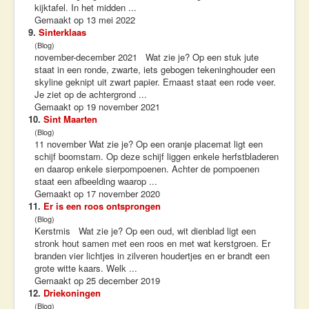
kijktafel. In het midden ...
Gemaakt op 13 mei 2022
9.
Sinterklaas
(Blog)
november-december 2021 Wat zie je? Op een stuk jute
staat in een ronde, zwarte, iets gebogen tekeninghouder een
skyline geknipt uit zwart papier. Ernaast staat een rode veer.
Je ziet op de achtergrond ...
Gemaakt op 19 november 2021
10.
Sint Maarten
(Blog)
11 november Wat zie je? Op een oranje placemat ligt een
schijf boomstam. Op deze schijf liggen enkele herfstbladeren
en daarop enkele sierpompoenen. Achter de pompoenen
staat een afbeelding waarop ...
Gemaakt op 17 november 2020
11.
Er is een roos ontsprongen
(Blog)
Kerstmis Wat zie je? Op een oud, wit dienblad ligt een
stronk hout samen met een roos en met wat kerstgroen. Er
branden vier lichtjes in zilveren houdertjes en er brandt een
grote witte kaars. Welk ...
Gemaakt op 25 december 2019
12.
Driekoningen
(Blog)