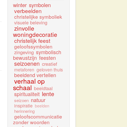
winter
symbolen
verbeelden
christelijke symboliek
visuele beleving
zinvolle
woningdecoratie
christelijk feest
geloofssymbolen
symbolisch
zingeving
bewustzijn
feesten
seizoenen
creatief
metaforen
geloven thuis
beeldend vertellen
verhaal op
schaal
beeldtaal
lente
spiritualiteit
natuur
seizoen
inspiratie
beelden
herinnering
geloofscommunicatie
zonder woorden