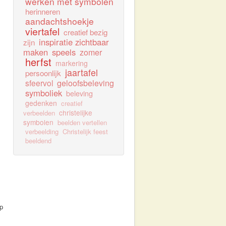
werken met symbolen
herinneren
aandachtshoekje
viertafel
creatief bezig
inspiratie zichtbaar
zijn
maken
speels
zomer
herfst
markering
jaartafel
persoonlijk
sfeervol
geloofsbeleving
symboliek
beleving
gedenken
creatief
christelijke
verbeelden
symbolen
beelden vertellen
verbeelding
Christelijk feest
beeldend
op