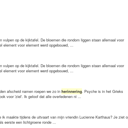
ijn vulpen op de kijktafel. De bloemen die rondom liggen staan allemaal voor
tafel element voor element werd opgebouwd, ...
ijn vulpen op de kijktafel. De bloemen die rondom liggen staan allemaal voor
tafel element voor element werd opgebouwd, ...
leden afscheid namen roepen we zo in
herinnering
. Psyche is in het Grieks
ok voor 'ziel'. Ik geloof dat alle overledenen ni ...
e ik maakte tijdens de uitvaart van mijn vriendin Lucienne Karthaus? Je ziet 
ls eerste een lichtgroene ronde ...