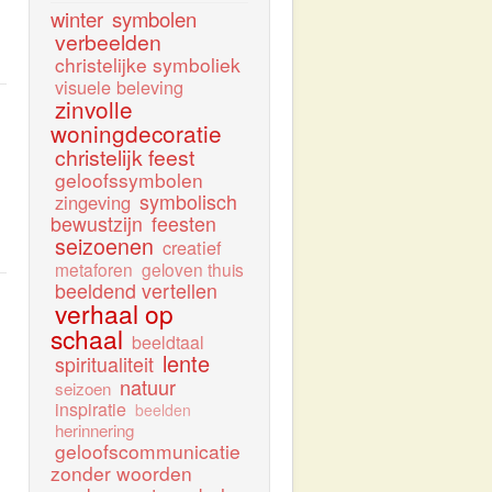
winter
symbolen
verbeelden
christelijke symboliek
visuele beleving
zinvolle
woningdecoratie
christelijk feest
geloofssymbolen
symbolisch
zingeving
bewustzijn
feesten
seizoenen
creatief
metaforen
geloven thuis
beeldend vertellen
verhaal op
schaal
beeldtaal
lente
spiritualiteit
natuur
seizoen
inspiratie
beelden
herinnering
geloofscommunicatie
zonder woorden