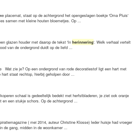
we placemat, staat op de achtergrond het opengeslagen boekje 'Oma Pluis'
djes samen met kleine houten bloemetjes. Op ...
in een glazen houder met daarop de tekst 'In
herinnering
'. Welk verhaal vertelt
rood van de ondergrond duidt op de liefd ...
de Wat zie je? Op een ondergrond van rode decoratiestof ligt een hart met
art staat rechtop, hierbij geholpen door ...
peren schaal is gedeeltelijk bedekt met herfstbladeren, je ziet ook oranje
 en een stukje schors. Op de achtergrond ...
iratiemagazine ( mei 2014, auteur Christine Klosse) Ieder huisje had vroeger
t, in de gang, midden in de woonkamer ...