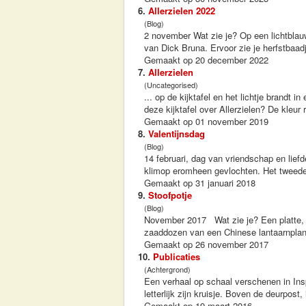
6.
Allerzielen 2022
(Blog)
2 november Wat zie je? Op een lichtblau
van Dick Bruna. Ervoor zie je herfstbaa
Gemaakt op 20 december 2022
7.
Allerzielen
(Uncategorised)
... op de kijktafel en het lichtje brandt 
deze kijktafel over Allerzielen? De kleur 
Gemaakt op 01 november 2019
8.
Valentijnsdag
(Blog)
14 februari, dag van vriendschap en lief
klimop eromheen gevlochten. Het tweede h
Gemaakt op 31 januari 2018
9.
Stoofpotje
(Blog)
November 2017 Wat zie je? Een platte, ko
zaaddozen van een Chinese lantaarnplant
Gemaakt op 26 november 2017
10.
Publicaties
(Achtergrond)
Een verhaal op schaal verschenen in Insp
letterlijk zijn kruisje. Boven de deurpos
Gemaakt op 19 maart 2016