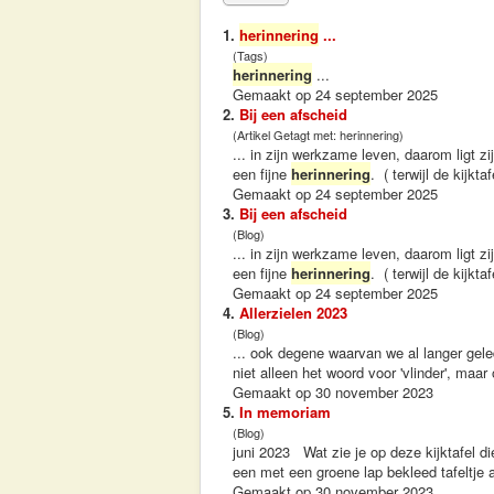
1.
herinnering
...
(Tags)
herinnering
...
Gemaakt op 24 september 2025
2.
Bij een afscheid
(Artikel Getagt met: herinnering)
... in zijn werkzame leven, daarom ligt z
een fijne
herinnering
. ( terwijl de kijk
Gemaakt op 24 september 2025
3.
Bij een afscheid
(Blog)
... in zijn werkzame leven, daarom ligt z
een fijne
herinnering
. ( terwijl de kijk
Gemaakt op 24 september 2025
4.
Allerzielen 2023
(Blog)
... ook degene waarvan we al langer ge
niet alleen het woord voor 'vlinder', maar o
Gemaakt op 30 november 2023
5.
In memoriam
(Blog)
juni 2023 Wat zie je op deze kijktafel di
een met een groene lap bekleed tafeltje a
Gemaakt op 30 november 2023