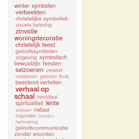
winter
symbolen
verbeelden
christelijke symboliek
visuele beleving
zinvolle
woningdecoratie
christelijk feest
geloofssymbolen
symbolisch
zingeving
bewustzijn
feesten
seizoenen
creatief
metaforen
geloven thuis
beeldend vertellen
verhaal op
schaal
beeldtaal
lente
spiritualiteit
natuur
seizoen
inspiratie
beelden
herinnering
geloofscommunicatie
zonder woorden