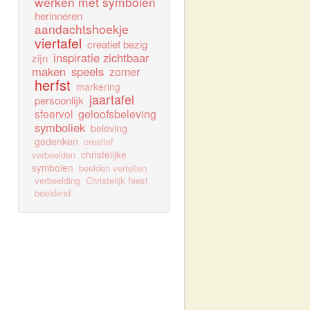
werken met symbolen
herinneren
aandachtshoekje
viertafel
creatief bezig
inspiratie zichtbaar
zijn
maken
speels
zomer
herfst
markering
jaartafel
persoonlijk
sfeervol
geloofsbeleving
symboliek
beleving
gedenken
creatief
christelijke
verbeelden
symbolen
beelden vertellen
verbeelding
Christelijk feest
beeldend