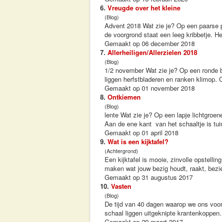
6.
Vreugde over het kleine
(Blog)
Advent 2018 Wat zie je? Op een paarse p
de voorgrond staat een leeg kribbetje. Het
Gemaakt op 06 december 2018
7.
Allerheiligen/Allerzielen 2018
(Blog)
1/2 november Wat zie je? Op een ronde 
liggen herfstbladeren en ranken klimop. 
Gemaakt op 01 november 2018
8.
Ontkiemen
(Blog)
lente Wat zie je? Op een lapje lichtgroe
Aan de ene kant van het schaaltje is tui
Gemaakt op 01 april 2018
9.
Wat is een kijktafel?
(Achtergrond)
Een kijktafel is mooie, zinvolle opstellin
maken wat jouw bezig houdt, raakt, bezielt
Gemaakt op 31 augustus 2017
10.
Vasten
(Blog)
De tijd van 40 dagen waarop we ons voorb
schaal liggen uitgeknipte krantenkoppen.
Gemaakt op 29 maart 2017