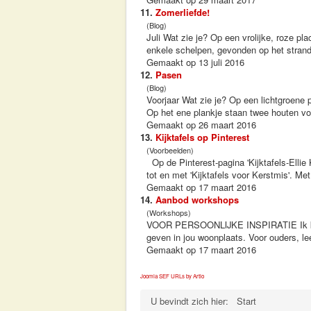
11.
Zomerliefde!
(Blog)
Juli Wat zie je? Op een vrolijke, roze p
enkele schelpen, gevonden op het strand. 
Gemaakt op 13 juli 2016
12.
Pasen
(Blog)
Voorjaar Wat zie je? Op een lichtgroene 
Op het ene plankje staan twee houten vog
Gemaakt op 26 maart 2016
13.
Kijktafels op Pinterest
(Voorbeelden)
Op de Pinterest-pagina 'Kijktafels-Ellie 
tot en met 'Kijktafels voor Kerstmis'. Me
Gemaakt op 17 maart 2016
14.
Aanbod workshops
(Workshops)
VOOR PERSOONLIJKE INSPIRATIE Ik kom
geven in jou woonplaats. Voor ouders, l
Gemaakt op 17 maart 2016
Joomla SEF URLs by Artio
U bevindt zich hier:
Start