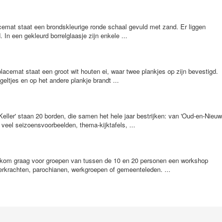
lacemat staat een brondskleurige ronde schaal gevuld met zand. Er liggen
In een gekleurd borrelglaasje zijn enkele ...
placemat staat een groot wit houten ei, waar twee plankjes op zijn bevestigd.
eltjes en op het andere plankje brandt ...
Keller' staan 20 borden, die samen het hele jaar bestrijken: van 'Oud-en-Nieuw
t veel seizoensvoorbeelden, thema-kijktafels, ...
 graag voor groepen van tussen de 10 en 20 personen een workshop
eerkrachten, parochianen, werkgroepen of gemeenteleden. ...