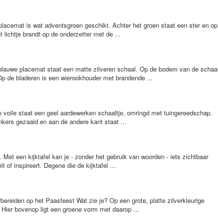
lacemat is wat adventsgroen geschikt. Achter het groen staat een ster en op
 lichtje brandt op de onderzetter met de ...
blauwe placemat staat een matte zilveren schaal. Op de bodem van de schaa
Op de bladeren is een wierookhouder met brandende ...
ne voile staat een geel aardewerken schaaltje, omringd met tuingereedschap.
nkers gezaaid en aan de andere kant staat ...
g. Met een kijktafel kan je - zonder het gebruik van woorden - iets zichtbaar
 of inspireert. Degene die de kijktafel ...
ereiden op het Paasfeest Wat zie je? Op een grote, platte zilverkleurige
 Hier bovenop ligt een groene vorm met daarop ...