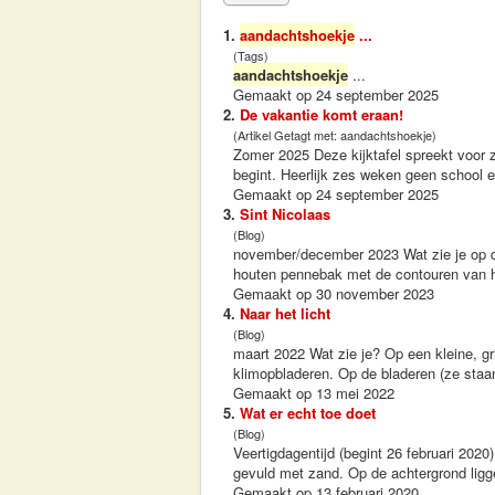
1.
aandachtshoekje
...
(Tags)
aandachtshoekje
...
Gemaakt op 24 september 2025
2.
De vakantie komt eraan!
(Artikel Getagt met: aandachtshoekje)
Zomer 2025 Deze kijktafel spreekt voor 
begint. Heerlijk zes weken geen school en 
Gemaakt op 24 september 2025
3.
Sint Nicolaas
(Blog)
november/december 2023 Wat zie je op de
houten pennebak met de contouren van hui
Gemaakt op 30 november 2023
4.
Naar het licht
(Blog)
maart 2022 Wat zie je? Op een kleine, g
klimopbladeren. Op de bladeren (ze staan
Gemaakt op 13 mei 2022
5.
Wat er echt toe doet
(Blog)
Veertigdagentijd (begint 26 februari 202
gevuld met zand. Op de achtergrond ligge
Gemaakt op 13 februari 2020