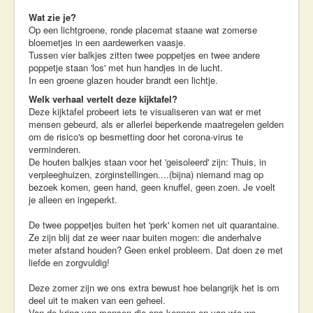
Wat zie je?
Op een lichtgroene, ronde placemat staane wat zomerse
bloemetjes in een aardewerken vaasje.
Tussen vier balkjes zitten twee poppetjes en twee andere
poppetje staan 'los' met hun handjes in de lucht.
In een groene glazen houder brandt een lichtje.
Welk verhaal vertelt deze kijktafel?
Deze kijktafel probeert iets te visualiseren van wat er met
mensen gebeurd, als er allerlei beperkende maatregelen gelden
om de risico's op besmetting door het corona-virus te
verminderen.
De houten balkjes staan voor het 'geisoleerd' zijn: Thuis, in
verpleeghuizen, zorginstellingen....(bijna) niemand mag op
bezoek komen, geen hand, geen knuffel, geen zoen. Je voelt
je alleen en ingeperkt.
De twee poppetjes buiten het 'perk' komen net uit quarantaine.
Ze zijn blij dat ze weer naar buiten mogen: die anderhalve
meter afstand houden? Geen enkel probleem. Dat doen ze met
liefde en zorgvuldig!
Deze zomer zijn we ons extra bewust hoe belangrijk het is om
deel uit te maken van een geheel.
Van de kring van mensen die ons kennen en van wie we