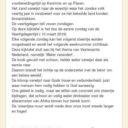
voorbereidingstijd op Kerstmis en op Pasen.
Het zand verwijst naar de woestijn waar het Joodse volk
veertig jaar in rondzwierf voor ze het beloofde land konden
binnentrekken.
De veertigdagen telt zeven zondagen.
Op deze kijktafel is het dus de eerste zondag van de
Veertigdagentijd ( 10 maart 2019)
Elke volgende zondag kan het volgend steentje worden
omgedraaid en wordt het volgende weeknummer zichtbaar.
Deze kijktafel sluit aan bij het thema van Vastenactie
Nederland, namelijk ‘Water verandert’.
De kruik gevuld met schoon, helder water verwijst daar als
eerste naar.
Daarom brandt het lichtje op de onderzetter met de tekst ‘om
een betere wereld’.
De klimop verwijst naar Gods trouw en verbondenheid; juist
waar mensen hem nodig hebben is God aanwezig.
Ons gebed is nodig, maar we willen ook concreet ons steentje
bijdragen, dat schoon en veilig water drinkwater voor de
allerarmsten van Afrika binnen hun bereik komt.
De ’steentjes-muur' wordt mede door onze inzet steeds langer
en hoger!