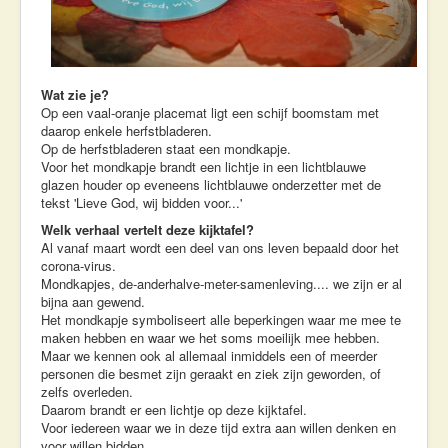
Wat zie je?
Op een vaal-oranje placemat ligt een schijf boomstam met
daarop enkele herfstbladeren.
Op de herfstbladeren staat een mondkapje.
Voor het mondkapje brandt een lichtje in een lichtblauwe
glazen houder op eveneens lichtblauwe onderzetter met de
tekst 'Lieve God, wij bidden voor...'
Welk verhaal vertelt deze kijktafel?
Al vanaf maart wordt een deel van ons leven bepaald door het
corona-virus.
Mondkapjes, de-anderhalve-meter-samenleving.... we zijn er al
bijna aan gewend.
Het mondkapje symboliseert alle beperkingen waar me mee te
maken hebben en waar we het soms moeilijk mee hebben.
Maar we kennen ook al allemaal inmiddels een of meerder
personen die besmet zijn geraakt en ziek zijn geworden, of
zelfs overleden.
Daarom brandt er een lichtje op deze kijktafel.
Voor iedereen waar we in deze tijd extra aan willen denken en
voor willen bidden...