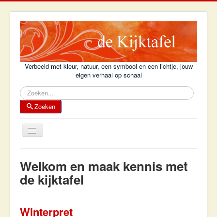
Verbeeld met kleur, natuur, een symbool en een lichtje, jouw
eigen verhaal op schaal
Zoeken
Zoeken
Schakelen
navigatie
Home
Welkom en maak kennis met
Achtergrond
de kijktafel
Kijktafelboek
Kijktafel-voorbeelden
Winterpret