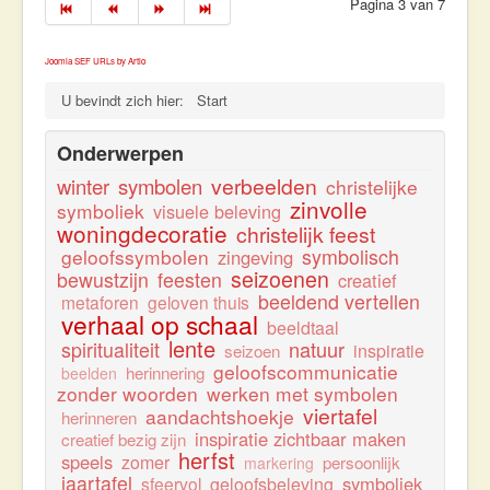
Pagina 3 van 7
Joomla SEF URLs by Artio
U bevindt zich hier:
Start
Onderwerpen
verbeelden
winter
symbolen
christelijke
zinvolle
symboliek
visuele beleving
woningdecoratie
christelijk feest
geloofssymbolen
symbolisch
zingeving
seizoenen
bewustzijn
feesten
creatief
beeldend vertellen
metaforen
geloven thuis
verhaal op schaal
beeldtaal
lente
natuur
spiritualiteit
inspiratie
seizoen
geloofscommunicatie
herinnering
beelden
zonder woorden
werken met symbolen
viertafel
aandachtshoekje
herinneren
inspiratie zichtbaar maken
creatief bezig zijn
herfst
speels
zomer
persoonlijk
markering
jaartafel
symboliek
sfeervol
geloofsbeleving